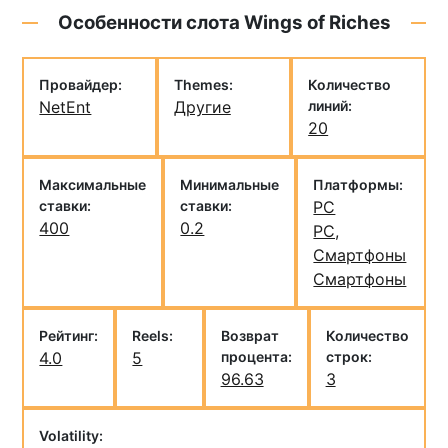
Особенности слота Wings of Riches
Провайдер:
Themes:
Количество
NetEnt
Другие
линий:
20
Максимальные
Минимальные
Платформы:
ставки:
ставки:
PC
400
0.2
PC,
Смартфоны
Смартфоны
Рейтинг:
Reels:
Возврат
Количество
4.0
5
процента:
строк:
96.63
3
Volatility: