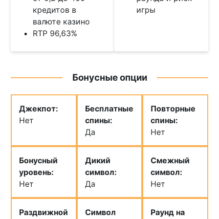
кредитов в
игры
валюте казино
RTP 96,63%
Бонусные опции
Джекпот:
Бесплатные
Повторные
Нет
спины:
спины:
Да
Нет
Бонусный
Дикий
Смежный
уровень:
символ:
символ:
Нет
Да
Нет
Раздвижной
Символ
Раунд на