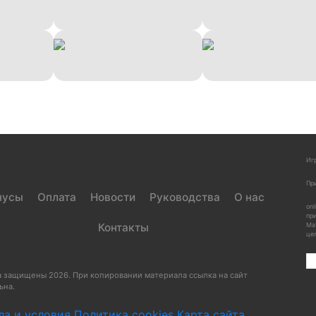
Иг
Пр
нусы
Оплата
Новости
Руководства
О нас
onl
пр
Контакты
Мa
цeл
ва защищены
2026. При копировании материала ссылка на сайт
ьна.
лa и уcлoвия
Пoлитикa cookies
Карта сайта