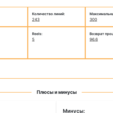
Количество линий:
Максимальны
243
300
Reels:
Возврат про
5
96.6
Плюсы и минусы
Минусы: