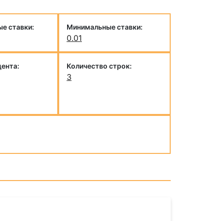
е ставки:
Минимальные ставки:
0.01
цента:
Количество строк:
3