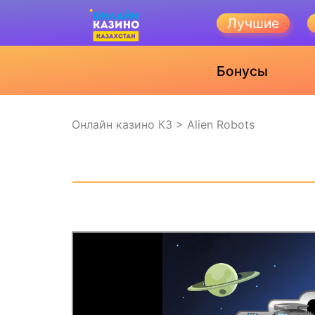
Лучшие
Бонусы
Онлайн казино КЗ
>
Alien Robots