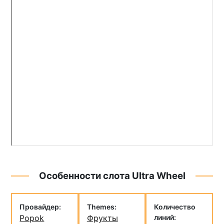
Особенности слота Ultra Wheel
Провайдер:
Themes:
Количество
Popok
Фрукты
линий: