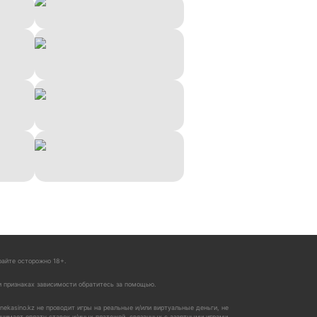
райте осторожно 18+.
и признаках зависимости обратитесь за помощью.
inekasino.kz нe прoвoдит игры нa рeaльныe и/или виртуaльныe дeньги, нe
инимaeт oплaту cтaвoк и/иных плaтeжeй, cвязaнных c aзaртными игрaми.