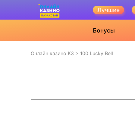
Лучшие
Бонусы
Онлайн казино КЗ
>
100 Lucky Bell