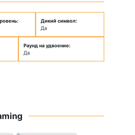
ровень:
Дикий символ:
Да
Раунд на удвоение:
Да
aming