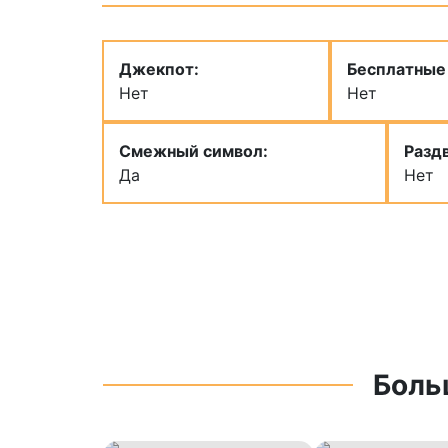
Джекпот:
Бесплатные
Нет
Нет
Смежный символ:
Разд
Да
Нет
Боль