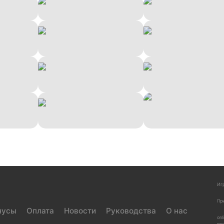
Иг
Пр
нусы
Оплата
Новости
Руководства
О нас
onl
пр