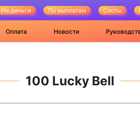
На деньги
По выплатам
Слоты
Оплата
Новости
Руководст
100 Lucky Bell