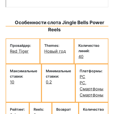
Особенности слота Jingle Bells Power
Reels
Провайдер:
Themes:
Количество
Red Tiger
Новый год
линий:
40
Максимальные
Минимальные
Платформы:
ставки:
ставки:
PC
10
0.2
PC,
Смартфоны
Смартфоны
Рейтинг:
Reels:
Возврат
Количество