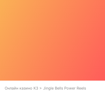
Онлайн казино КЗ
>
Jingle Bells Power Reels