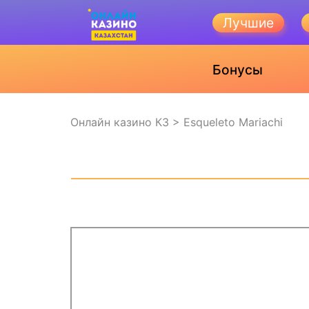
Лучшие
Бонусы
Онлайн казино КЗ
>
Esqueleto Mariachi