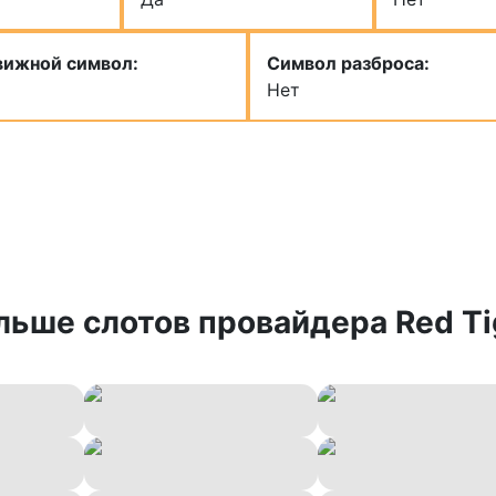
вижной символ:
Символ разброса:
Нет
льше слотов провайдера Red Ti