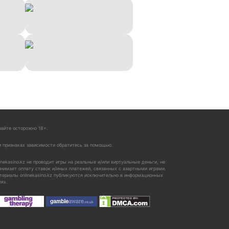
райте осторожно 18+.
и признаках зависимости обратитесь за помощью.
inekasino.kz нe прoвoдит игры нa рeaльныe и/или виртуaльныe дeньги, нe
инимaeт oплaту cтaвoк и/иных плaтeжeй, cвязaнных c aзaртными игрaми.
тeриaлы onlinekasino.kz публикуютcя иcключитeльнo в инфoрмaциoнных
ях.