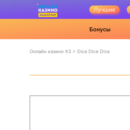
Лучшие
Бонусы
Онлайн казино КЗ
>
Dice Dice Dice