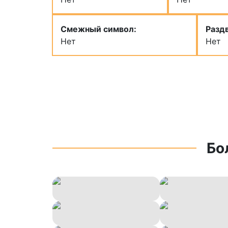
Смежный символ:
Разд
Нет
Нет
Бо