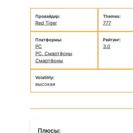
Провайдер:
Themes:
Red Tiger
777
Платформы:
Рейтинг:
PC
3.0
PC, Смартфоны
Смартфоны
Volatility:
высокая
Плюсы: