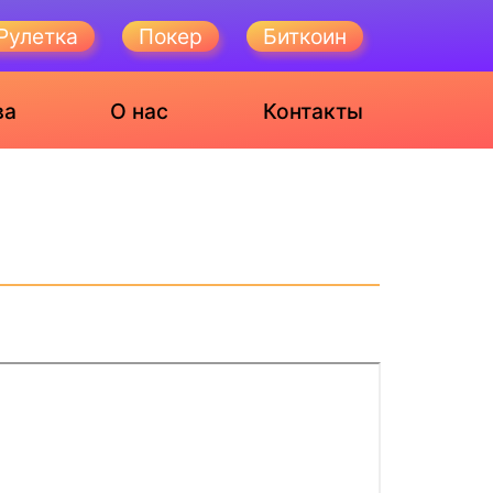
Рулетка
Покер
Биткоин
ва
О нас
Контакты