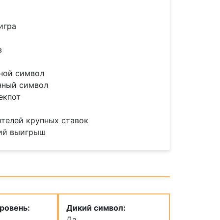
игра
в
ной символ
нный символ
екпот
ителей крупных ставок
ий выигрыш
ровень:
Дикий символ:
Да