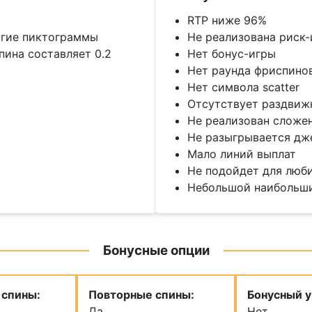
RTP ниже 96%
угие пиктограммы
Не реализована риск-
ина составляет 0.2
Нет бонус-игры
Нет раунда фриспино
Нет символа scatter
Отсутствует раздвиж
Не реализован сложе
Не разыгрывается дж
Мало линий выплат
Не подойдет для люб
Небольшой наибольш
Бонусные опции
 спины:
Повторные спины:
Бонусный у
Да
Нет