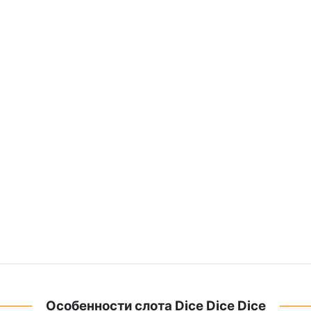
Особенности слота Dice Dice Dice