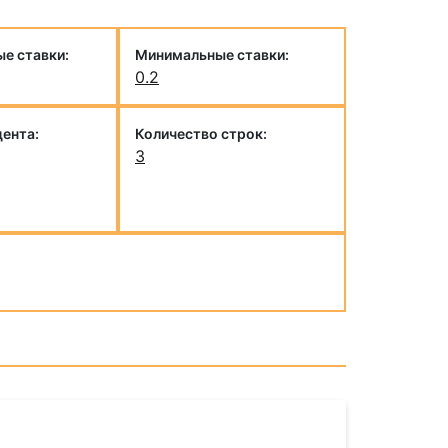
е ставки:
Минимальные ставки:
0.2
цента:
Количество строк:
3