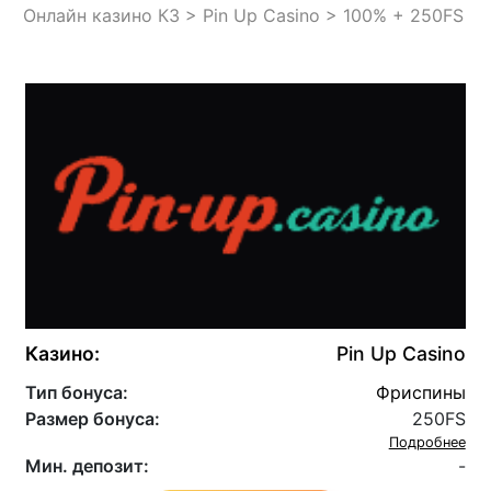
Онлайн казино КЗ
>
Pin Up Casino
>
100% + 250FS
Казино:
Pin Up Casino
Тип бонуса:
Фриспины
Размер бонуса:
250FS
Подробнее
Мин. депозит:
-