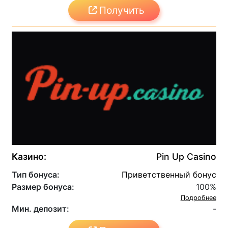
Получить
Казино:
Pin Up Casino
Тип бонуса:
Приветственный бонус
Размер бонуса:
100%
Подробнее
Мин. депозит:
-