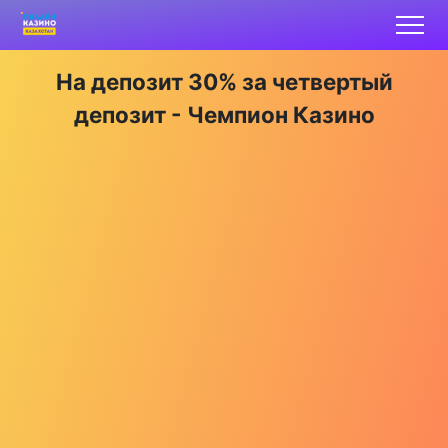
На депозит 30% за четвертый
депозит - Чемпион Казино