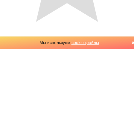
Мы используем
cookie-файлы