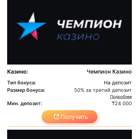
Казино:
Чемпион Казино
Тип бонуса:
На депозит
Размер бонуса:
50% за третий депозит
Подробнее
Мин. депозит:
₸24 000
Получить