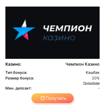
Казино:
Чемпион Казино
Тип бонуса:
Кэшбэк
Размер бонуса:
20%
Подробнее
Мин. депозит:
-
Получить