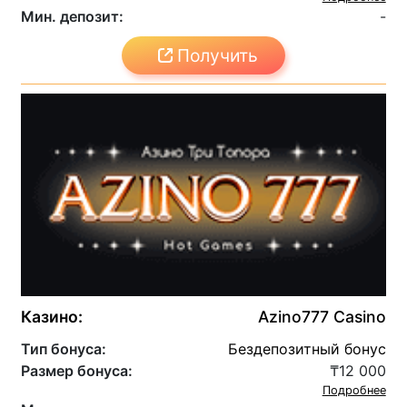
Мин. депозит:
-
Получить
Казино:
Azino777 Casino
Тип бонуса:
Бездепозитный бонус
Размер бонуса:
₸12 000
Подробнее