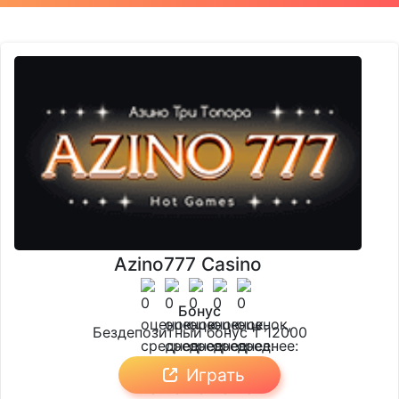
Azino777 Casino
Бонус
Бездепозитный бонус ₸ 12000
Играть