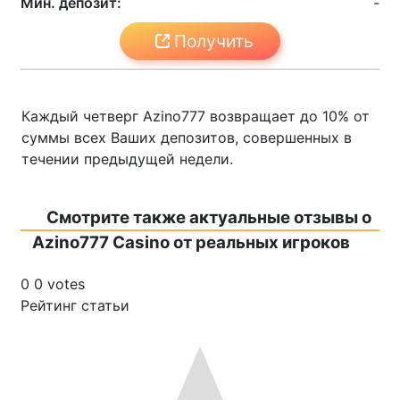
Мин. депозит:
-
Получить
Каждый четверг Azino777 возвращает до 10% от
суммы всех Ваших депозитов, совершенных в
течении предыдущей недели.
Cмотрите также актуальные отзывы о
Azino777 Casino от реальных игроков
0
0
votes
Рейтинг статьи