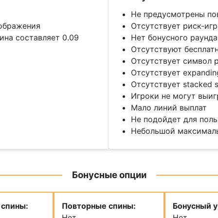
Не предусмотрены по
зображения
Отсутствует риск-игр
на составляет 0.09
Нет бонусного раунда
Отсутствуют бесплат
Отсутствует символ 
Отсутствует expandin
Отсутствует stacked 
Игроки не могут выиг
Мало линий выплат
Не подойдет для поль
Небольшой максимал
Бонусные опции
 спины:
Повторные спины:
Бонусный у
Нет
Нет