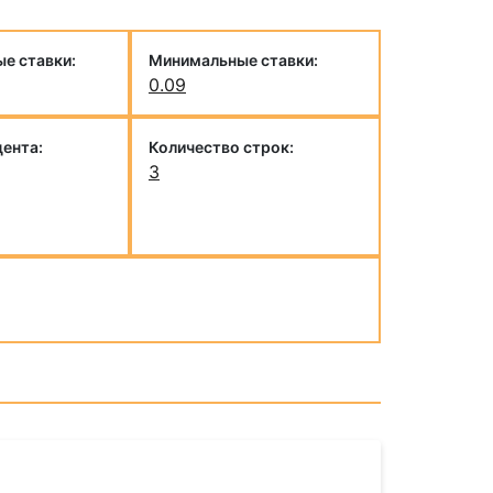
е ставки:
Минимальные ставки:
0.09
цента:
Количество строк:
3