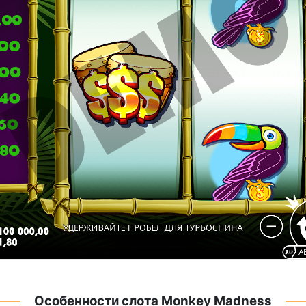
Особенности слота Monkey Madness