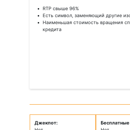
RTP свыше 96%
Есть символ, заменяющий другие и
Наименьшая стоимость вращения спи
кредита
Джекпот:
Бесплатные
Нет
Нет