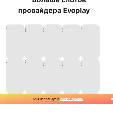
провайдера Evoplay
Мы используем
cookie-файлы