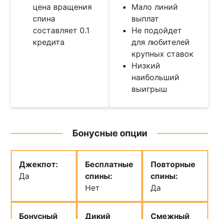
цена вращения
Мало линий
спина
выплат
составляет 0.1
Не подойдет
кредита
для любителей
крупных ставок
Низкий
наибольший
выигрыш
Бонусные опции
Джекпот:
Бесплатные
Повторные
Да
спины:
спины:
Нет
Да
Бонусный
Дикий
Смежный