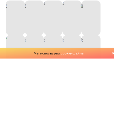
Мы используем
cookie-файлы