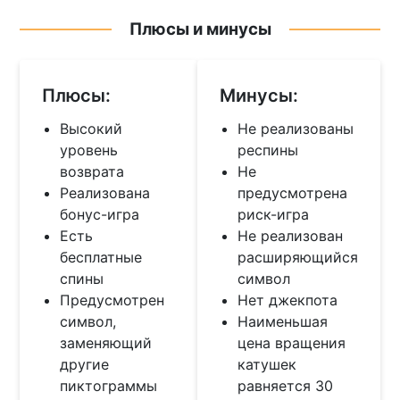
Плюсы и минусы
Плюсы:
Минусы:
Высокий
Не реализованы
уровень
респины
возврата
Не
Реализована
предусмотрена
бонус-игра
риск-игра
Есть
Не реализован
бесплатные
расширяющийся
спины
символ
Предусмотрен
Нет джекпота
символ,
Наименьшая
заменяющий
цена вращения
другие
катушек
пиктограммы
равняется 30