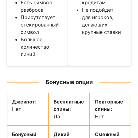
Есть символ
кредитам
разброса
Не подойдет
Присутствует
для игроков,
стекированный
делающих
символ
крупные ставки
Большое
количество
линий
Бонусные опции
Джекпот:
Бесплатные
Повторные
Нет
спины:
спины:
Да
Нет
Бонусный
Дикий
Смежный