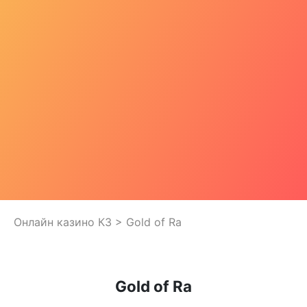
Онлайн казино КЗ
>
Gold of Ra
Gold of Ra