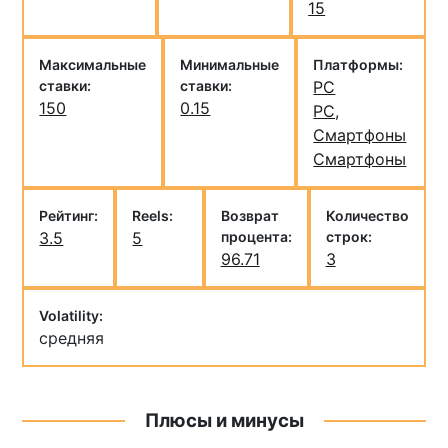
15
Максимальные
Минимальные
Платформы:
ставки:
ставки:
PC
150
0.15
PC,
Смартфоны
Смартфоны
Рейтинг:
Reels:
Возврат
Количество
3.5
5
процента:
строк:
96.71
3
Volatility:
средняя
Плюсы и минусы