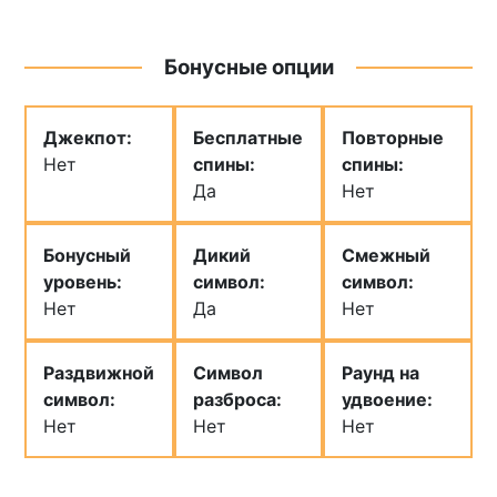
Бонусные опции
Джекпот:
Бесплатные
Повторные
Нет
спины:
спины:
Да
Нет
Бонусный
Дикий
Смежный
уровень:
символ:
символ:
Нет
Да
Нет
Раздвижной
Символ
Раунд на
символ:
разброса:
удвоение:
Нет
Нет
Нет