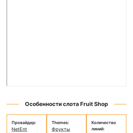
Особенности слота Fruit Shop
Провайдер:
Themes:
Количество
NetEnt
Фрукты
линий: