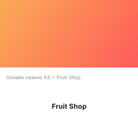
Онлайн казино КЗ
>
Fruit Shop
Fruit Shop