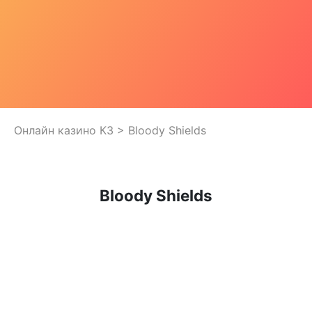
Онлайн казино КЗ
>
Bloody Shields
Bloody Shields