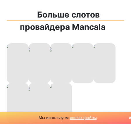
Больше слотов
провайдера Mancala
Мы используем
cookie-файлы