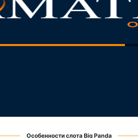
Особенности слота Big Panda