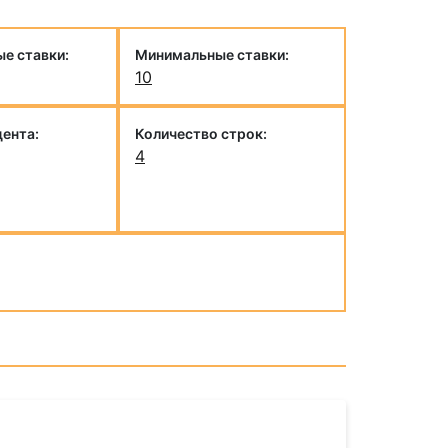
е ставки:
Минимальные ставки:
10
цента:
Количество строк:
4