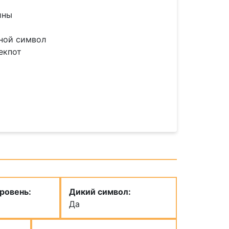
ины
ной символ
екпот
ровень:
Дикий символ:
Да