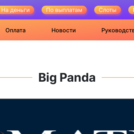
На деньги
По выплатам
Слоты
Оплата
Новости
Руководст
Big Panda