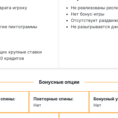
врата игроку
Не реализованы респ
Нет бонус-игры
Отсутствует раздвиж
угие пиктограммы
Не разыгрывается дж
щих крупные ставки
00 кредитов
Бонусные опции
 спины:
Повторные спины:
Бонусный у
Нет
Нет