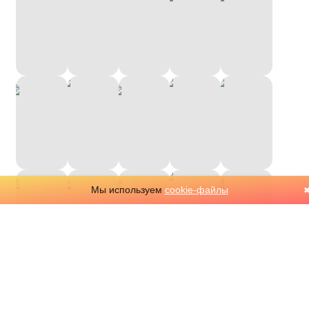
Мы используем
cookie-файлы