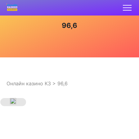
96,6
Онлайн казино КЗ
>
96,6