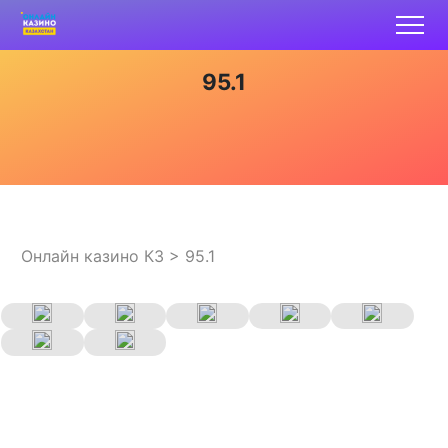
95.1
Онлайн казино КЗ
>
95.1