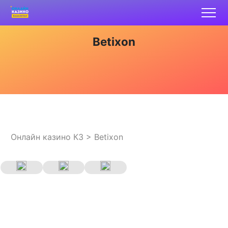
Betixon
Онлайн казино КЗ
>
Betixon